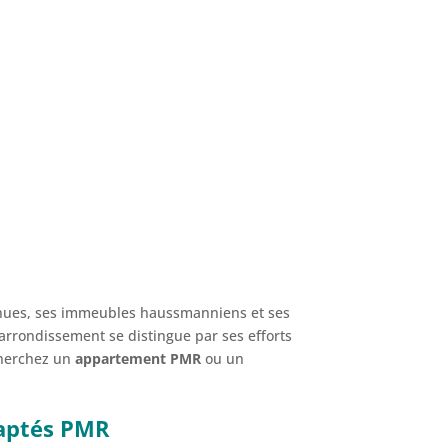
venues, ses immeubles haussmanniens et ses
t arrondissement se distingue par ses efforts
cherchez un
appartement PMR
ou un
daptés PMR