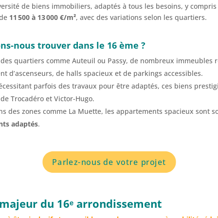
ersité de biens immobiliers, adaptés à tous les besoins, y compr
 de
11 500 à 13 000 €/m²
, avec des variations selon les quartiers.
ns-nous trouver dans le 16 ème ?
 des quartiers comme Auteuil ou Passy, de nombreux immeubles r
t d’ascenseurs, de halls spacieux et de parkings accessibles.
écessitant parfois des travaux pour être adaptés, ces biens presti
de Trocadéro et Victor-Hugo.
ns des zones comme La Muette, les appartements spacieux sont so
ts adaptés
.
Parlez-nous de votre projet
t majeur du 16ᵉ arrondissement