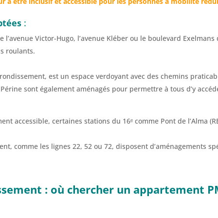
à être inclusif et accessible pour les personnes à mobilité rédui
ptées
:
 l’avenue Victor-Hugo, l’avenue Kléber ou le boulevard Exelmans d
s roulants.
l’arrondissement, est un espace verdoyant avec des chemins pratica
e-Périne sont également aménagés pour permettre à tous d’y accéde
ment accessible, certaines stations du 16ᵉ comme Pont de l’Alma (RER
ment, comme les lignes 22, 52 ou 72, disposent d’aménagements spé
issement : où chercher un appartement P