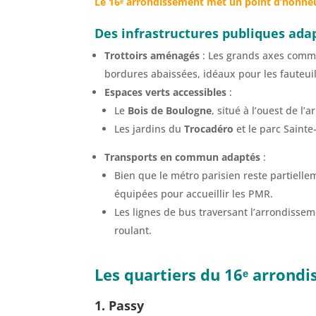
Le 16ᵉ arrondissement met un point d’honneur 
Des infrastructures publiques ada
Trottoirs aménagés
: Les grands axes comme
bordures abaissées, idéaux pour les fauteuil
Espaces verts accessibles
:
Le
Bois de Boulogne
, situé à l’ouest de 
Les jardins du
Trocadéro
et le parc Saint
Transports en commun adaptés
:
Bien que le métro parisien reste partielle
équipées pour accueillir les PMR.
Les lignes de bus traversant l’arrondisse
roulant.
Les quartiers du 16ᵉ arrond
1. Passy