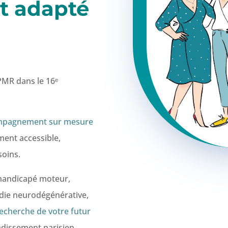
t
adapté
PMR dans le 16ᵉ
mpagnement sur mesure
ment accessible,
soins.
handicapé moteur,
ladie neurodégénérative,
echerche de votre futur
ndissement parisien.