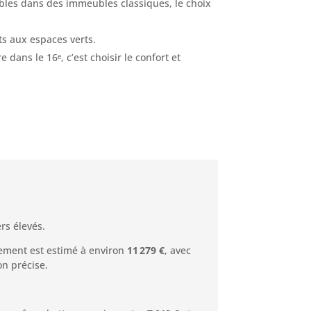
es dans des immeubles classiques, le choix
ts aux espaces verts.
 dans le 16ᵉ, c’est choisir le confort et
rs élevés.
ement est estimé à environ
11 279 €
, avec
ion précise.