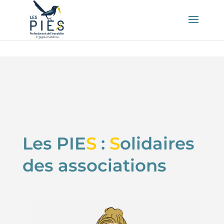
👤 Mon compte
Les PIE
S
:
S
olidaires
des associations