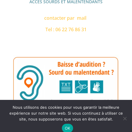
ACCES SOURDS ET MALENTENDANTS
contacter par mail
Tel : 06 22 76 86 31
Nous utilisons des cookies pour vous garantir la meilleure
expérience sur notre site web. Si vous continuez à utiliser ce
site, nous supposerons que vous en êtes satisfait.
06 22 76 86 31
Tous droits réservés - Les Pies -
Mentions légales
OK
Open