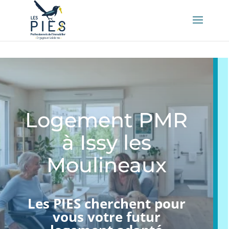
👤 Mon compte
Logement PMR
à Issy les
Moulineaux
Les PIES cherchent pour
vous votre futur