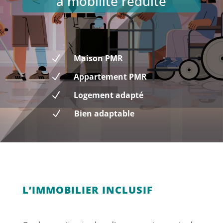
à mobilité réduite
N
Maison PMR
N
Appartement PMR
N
Logement adapté
N
Bien adaptable
L’IMMOBILIER INCLUSIF